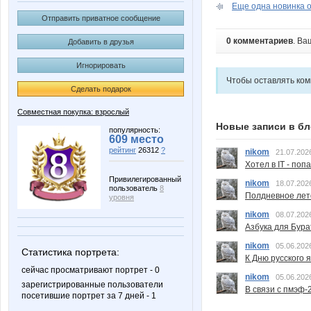
Еще одна новинка от
Отправить приватное сообщение
0 комментариев
. Ва
Добавить в друзья
Игнорировать
Чтобы оставлять ко
Сделать подарок
Совместная покупка: взрослый
Новые записи в бл
популярность:
609 место
рейтинг
26312
?
nikom
21.07.202
Хотел в IT - поп
Привилегированный
nikom
18.07.202
пользователь
8
Полдневное лет
уровня
nikom
08.07.202
Азбука для Бура
nikom
05.06.202
Статистика портрета:
К Дню русского 
сейчас просматривают портрет - 0
nikom
05.06.202
зарегистрированные пользователи
В связи с пмэф-
посетившие портрет за 7 дней - 1