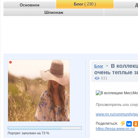
Блог
( 230 )
Основное
Д
Шпионаж
В коллек
>
Блог
очень теплые з
831
Просмотреть или сохр
www.nn.ru/community/sp/
Поделиться:
https://lessa.www.nn.ru/
Портрет заполнен на 73 %