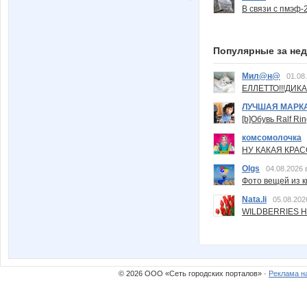
В связи с пмэф-
Популярные за не
Мил@н@
01.08
ЕЛЛЕТТО!!!ДИК
ЛУЧШАЯ МАРК
[b]Обувь Ralf Ri
комсомолочка
НУ КАКАЯ КРАСОТ
Olgs
04.08.2026 
Фото вещей из ки
Nata.li
05.08.202
WILDBERRIES Н
© 2026 ООО «Сеть городских порталов» ·
Реклама н