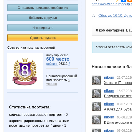
https://www.nn.ru/pop
Отправить приватное сообщение
Сбор до 16.10. Детс
Добавить в друзья
Игнорировать
0 комментариев
. Ва
Сделать подарок
Чтобы оставлять ко
Совместная покупка: взрослый
популярность:
609 место
рейтинг
26312
?
Новые записи в бл
Привилегированный
nikom
21.07.202
пользователь
8
Хотел в IT - поп
уровня
nikom
18.07.202
Полдневное лет
nikom
08.07.202
Статистика портрета:
Азбука для Бура
сейчас просматривают портрет - 0
nikom
05.06.202
зарегистрированные пользователи
К Дню русского 
посетившие портрет за 7 дней - 1
nikom
05.06.202