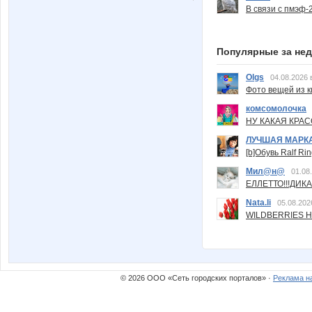
В связи с пмэф-
Популярные за не
Olgs
04.08.2026 
Фото вещей из ки
комсомолочка
НУ КАКАЯ КРАСОТ
ЛУЧШАЯ МАРК
[b]Обувь Ralf Ri
Мил@н@
01.08
ЕЛЛЕТТО!!!ДИК
Nata.li
05.08.202
WILDBERRIES Н
© 2026 ООО «Сеть городских порталов» ·
Реклама н