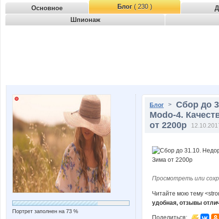
Блог
( 230 )
Основное
Д
Шпионаж
Сбор до 3
>
Блог
Modo-4. Качест
от 2200р
12.10.201
Просмотреть или сохр
Читайте мою тему <str
удобная, отзывы отли
Портрет заполнен на 73 %
Поделиться: