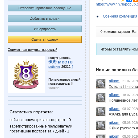
https://www.nn.ru/pop
Отправить приватное сообщение
Осенняя коллекция 
Добавить в друзья
Игнорировать
0 комментариев
. Ва
Сделать подарок
Чтобы оставлять ко
Совместная покупка: взрослый
популярность:
609 место
рейтинг
26312
?
Новые записи в бл
Привилегированный
nikom
21.07.202
пользователь
8
Хотел в IT - поп
уровня
nikom
18.07.202
Полдневное лет
nikom
08.07.202
Статистика портрета:
Азбука для Бура
сейчас просматривают портрет - 0
nikom
05.06.202
зарегистрированные пользователи
К Дню русского 
посетившие портрет за 7 дней - 1
nikom
05.06.202