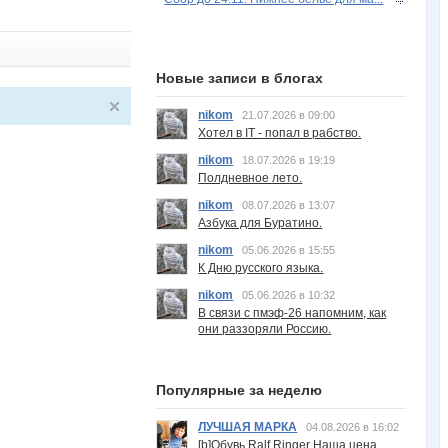
Новые записи в блогах
nikom
21.07.2026 в 09:00
Хотел в IT - попал в рабство.
nikom
18.07.2026 в 19:19
Полдневное лето.
nikom
08.07.2026 в 13:07
Азбука для Буратино.
nikom
05.06.2026 в 15:55
К Дню русского языка.
nikom
05.06.2026 в 10:32
В связи с пмэф-26 напомним, как
они раззоряли Россию.
Популярные за неделю
ЛУЧШАЯ МАРКА
04.08.2026 в 16:02
[b]Обувь Ralf Ringer Наша цена