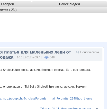
Галерея
Поиск людей
вится
( 23 )
я платья для маленьких леди от
родажа.
16.11.2017 в 09:41
648
леньких леди от ТМ Sofia Shelest! Зимняя коллекция. Верхняя
www.nn.ru/popup.php?c=classForum&m=mainForum&s=2948&do=theme
Сбор до 24.11. Нижнее белье для ма...