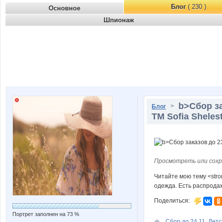
Блог
( 230 )
Основное
Шпионаж
b>Сбор за
>
Блог
ТМ Sofia Shele
Просмотреть или сохр
Читайте мою тему <stro
одежда. Есть распродажа
Поделиться:
Портрет заполнен на 73 %
Сбор до 24.11. Детс