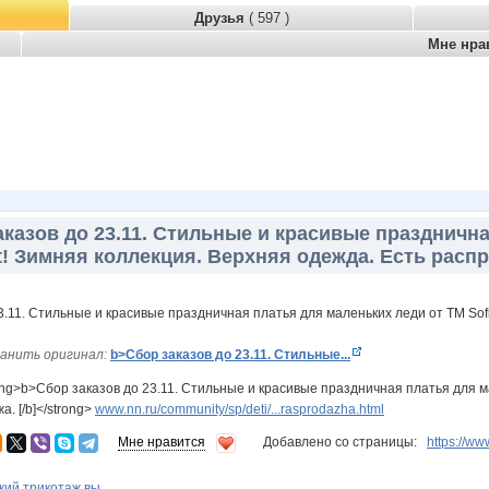
Друзья
( 597 )
Мне нра
казов до 23.11. Стильные и красивые празднична
st! Зимняя коллекция. Верхняя одежда. Есть расп
анить оригинал:
b>Сбор заказов до 23.11. Стильные...
ng>b>Сбор заказов до 23.11. Стильные и красивые праздничная платья для ма
. [/b]</strong>
www.nn.ru/community/sp/deti/...rasprodazha.html
Мне нравится
Добавлено со страницы:
https://
кий трикотаж вы...