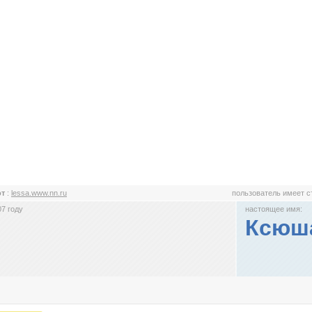
от
:
lessa.www.nn.ru
пользователь имеет 
7 году
настоящее имя:
Ксюш