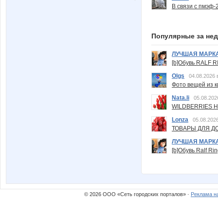
В связи с пмэф-
Популярные за не
ЛУЧШАЯ МАРК
[b]Обувь RALF RI
Olgs
04.08.2026 
Фото вещей из ки
Nata.li
05.08.202
WILDBERRIES Н
Lonza
05.08.2026
ТОВАРЫ ДЛЯ ДО
ЛУЧШАЯ МАРК
[b]Обувь Ralf Ri
© 2026 ООО «Сеть городских порталов» ·
Реклама н