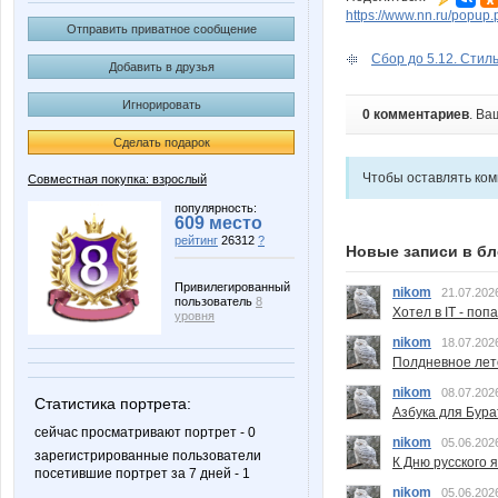
https://www.nn.ru/pop
Отправить приватное сообщение
Сбор до 5.12. Стиль
Добавить в друзья
Игнорировать
0 комментариев
. Ва
Сделать подарок
Чтобы оставлять ко
Совместная покупка: взрослый
популярность:
609 место
рейтинг
26312
?
Новые записи в бл
Привилегированный
nikom
21.07.202
пользователь
8
Хотел в IT - поп
уровня
nikom
18.07.202
Полдневное лет
nikom
08.07.202
Статистика портрета:
Азбука для Бура
сейчас просматривают портрет - 0
nikom
05.06.202
зарегистрированные пользователи
К Дню русского 
посетившие портрет за 7 дней - 1
nikom
05.06.202