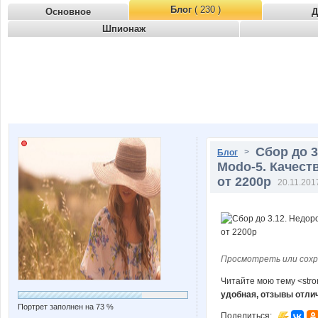
Блог
( 230 )
Основное
Д
Шпионаж
Сбор до 3
>
Блог
Modo-5. Качест
от 2200р
20.11.201
Просмотреть или сохр
Читайте мою тему <str
удобная, отзывы отли
Портрет заполнен на 73 %
Поделиться: