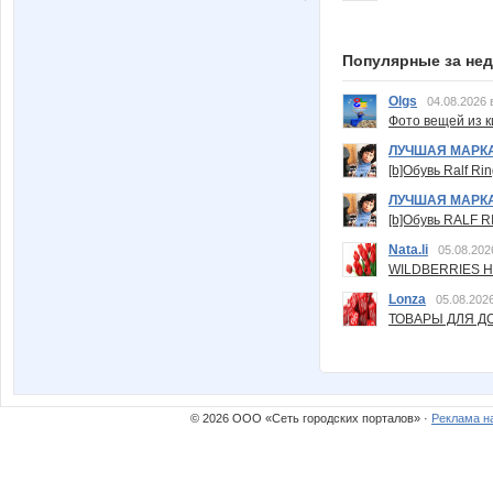
Популярные за не
Olgs
04.08.2026 
Фото вещей из ки
ЛУЧШАЯ МАРК
[b]Обувь Ralf Ri
ЛУЧШАЯ МАРК
[b]Обувь RALF RI
Nata.li
05.08.202
WILDBERRIES Н
Lonza
05.08.2026
ТОВАРЫ ДЛЯ ДО
© 2026 ООО «Сеть городских порталов» ·
Реклама н