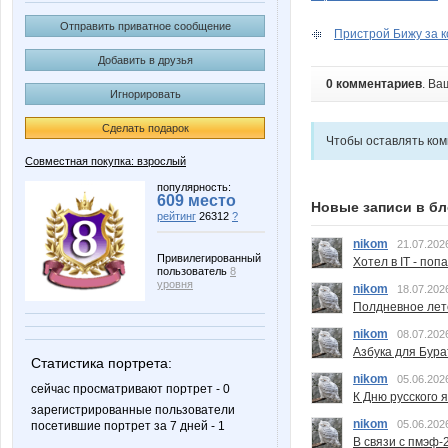
Отправить приватное сообщение
Пристрой Бижу за ко
Добавить в друзья
0 комментариев
. Ва
Игнорировать
Сделать подарок
Чтобы оставлять ко
Совместная покупка: взрослый
популярность:
609 место
Новые записи в бл
рейтинг
26312
?
nikom
21.07.202
Привилегированный
Хотел в IT - поп
пользователь
8
уровня
nikom
18.07.202
Полдневное лет
nikom
08.07.202
Азбука для Бура
Статистика портрета:
nikom
05.06.202
сейчас просматривают портрет - 0
К Дню русского 
зарегистрированные пользователи
nikom
05.06.202
посетившие портрет за 7 дней - 1
В связи с пмэф-