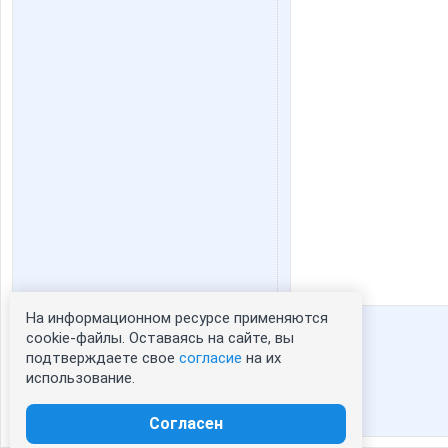
На информационном ресурсе применяются
Статистика портрета:
cookie-файлы. Оставаясь на сайте, вы
подтверждаете свое
согласие
на их
сейчас просматривают портрет - 0
использование.
зарегистрированные пользователи
посетившие портрет за 7 дней - 1
Согласен