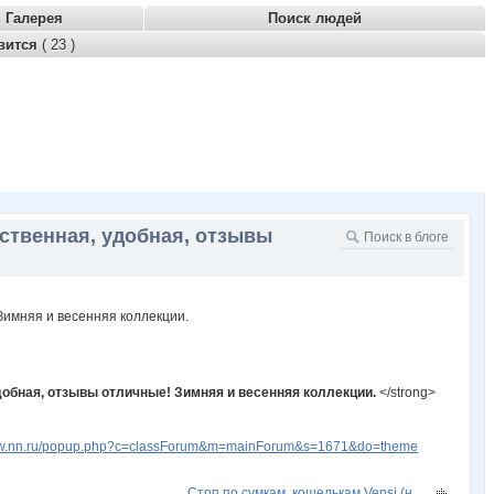
Галерея
Поиск людей
вится
( 23 )
ественная, удобная, отзывы
удобная, отзывы отличные! Зимняя и весенняя коллекции.
</strong>
www.nn.ru/popup.php?c=classForum&m=mainForum&s=1671&do=theme
Стоп по сумкам, кошелькам Vensi (н...