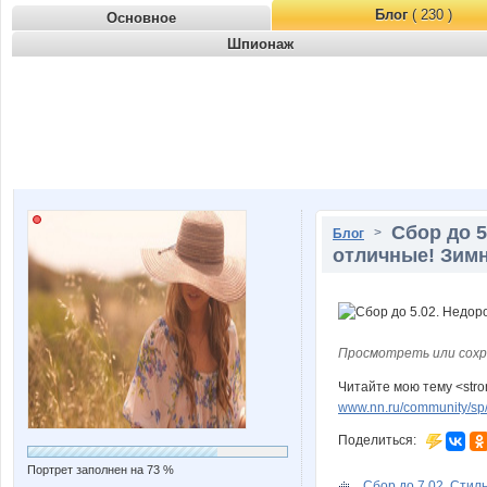
Блог
( 230 )
Основное
Шпионаж
Сбор до 5
>
Блог
отличные! Зимн
Просмотреть или сохр
Читайте мою тему <str
www.nn.ru/community/sp/ma
Поделиться:
Портрет заполнен на 73 %
Сбор до 7.02. Стиль