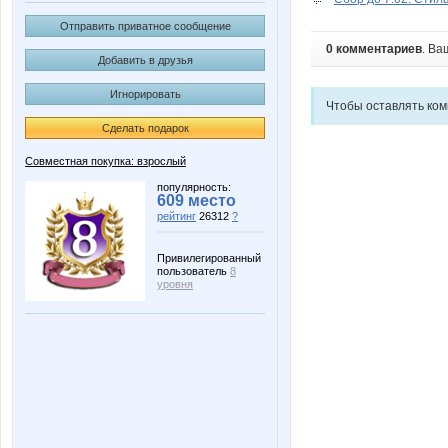
Отправить приватное сообщение
0 комментариев
. Ва
Добавить в друзья
Игнорировать
Чтобы оставлять ко
Сделать подарок
Совместная покупка: взрослый
популярность:
609 место
рейтинг
26312
?
Привилегированный
пользователь
8
уровня