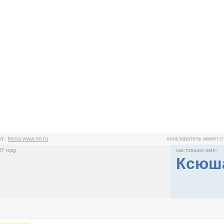
от
:
lessa.www.nn.ru
пользователь имеет 
7 году
настоящее имя:
Ксюш