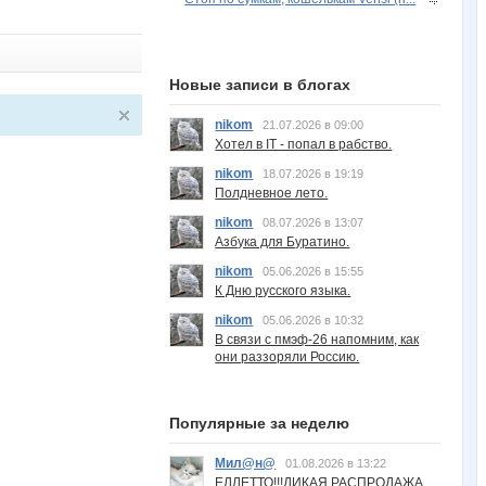
Новые записи в блогах
nikom
21.07.2026 в 09:00
Хотел в IT - попал в рабство.
nikom
18.07.2026 в 19:19
Полдневное лето.
nikom
08.07.2026 в 13:07
Азбука для Буратино.
nikom
05.06.2026 в 15:55
К Дню русского языка.
nikom
05.06.2026 в 10:32
В связи с пмэф-26 напомним, как
они раззоряли Россию.
Популярные за неделю
Мил@н@
01.08.2026 в 13:22
ЕЛЛЕТТО!!!ДИКАЯ РАСПРОДАЖА