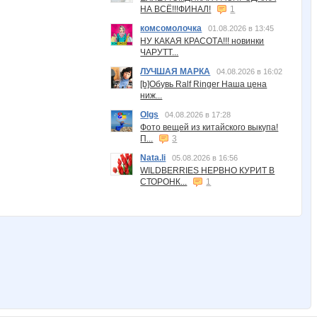
НА ВСЁ!!!ФИНАЛ!
1
комсомолочка
01.08.2026 в 13:45
НУ КАКАЯ КРАСОТА!!! новинки
ЧАРУТТ...
ЛУЧШАЯ МАРКА
04.08.2026 в 16:02
[b]Обувь Ralf Ringer Наша цена
ниж...
Olgs
04.08.2026 в 17:28
Фото вещей из китайского выкупа!
П...
3
Nata.li
05.08.2026 в 16:56
WILDBERRIES НЕРВНО КУРИТ В
СТОРОНК...
1