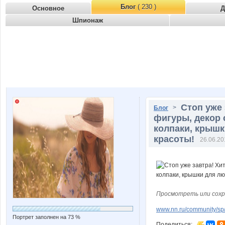
Блог
( 230 )
Основное
Д
Шпионаж
Стоп уже 
>
Блог
фигуры, декор 
колпаки, крышк
красоты!
26.06.20
Просмотреть или сохр
www.nn.ru/community/sp/
Портрет заполнен на 73 %
Поделиться: