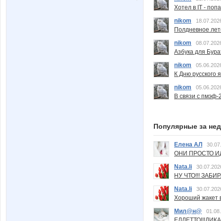
Хотел в IT - поп
nikom
18.07.202
Полдневное лет
nikom
08.07.202
Азбука для Бура
nikom
05.06.202
К Дню русского 
nikom
05.06.202
В связи с пмэф-
Популярные за не
Елена АЛ
30.07
ОНИ ПРОСТО ИД
Nata.li
30.07.202
НУ ЧТО!!! ЗАБИ
Nata.li
30.07.202
Хороший жакет вс
Мил@н@
01.08
ЕЛЛЕТТО!!!ДИК