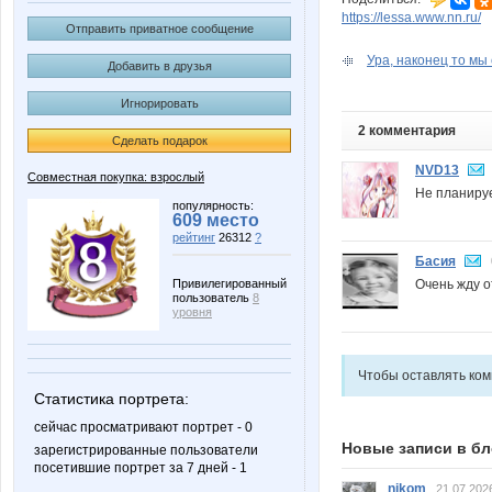
https://lessa.www.nn.ru/
Отправить приватное сообщение
Ура, наконец то мы 
Добавить в друзья
Игнорировать
2 комментария
Сделать подарок
NVD13
Совместная покупка: взрослый
Не планируе
популярность:
609 место
рейтинг
26312
?
Басия
Очень жду о
Привилегированный
пользователь
8
уровня
Чтобы оставлять ко
Статистика портрета:
сейчас просматривают портрет - 0
Новые записи в бл
зарегистрированные пользователи
посетившие портрет за 7 дней - 1
nikom
21.07.202