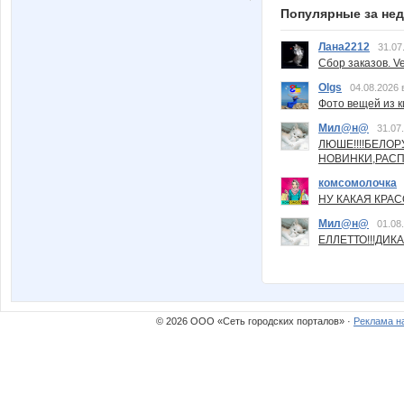
Популярные за не
Лана2212
31.07
Сбор заказов. Ve
Olgs
04.08.2026 
Фото вещей из ки
Мил@н@
31.07
ЛЮШЕ!!!!БЕЛО
НОВИНКИ,РАСП
комсомолочка
НУ КАКАЯ КРАСОТ
Мил@н@
01.08
ЕЛЛЕТТО!!!ДИК
© 2026 ООО «Сеть городских порталов» ·
Реклама н