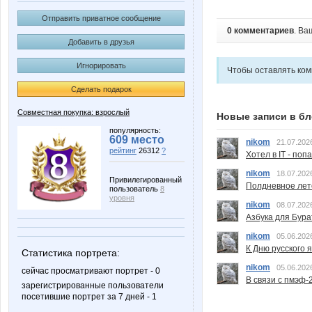
Отправить приватное сообщение
0 комментариев
. Ва
Добавить в друзья
Игнорировать
Чтобы оставлять ко
Сделать подарок
Совместная покупка: взрослый
Новые записи в бл
популярность:
609 место
nikom
21.07.202
рейтинг
26312
?
Хотел в IT - поп
nikom
18.07.202
Привилегированный
Полдневное лет
пользователь
8
уровня
nikom
08.07.202
Азбука для Бура
nikom
05.06.202
К Дню русского 
Статистика портрета:
nikom
05.06.202
сейчас просматривают портрет - 0
В связи с пмэф-
зарегистрированные пользователи
посетившие портрет за 7 дней - 1