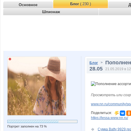
Блог
( 230 )
Основное
Д
Шпионаж
Пополнен
>
Блог
28.05
21.05.2019 в 12
Просмотреть или сохр
www.nn.ru/community/sp/
Поделиться:
https://lessa.www.nn.ru/
Портрет заполнен на 73 %
Сумка Batty 9929 re