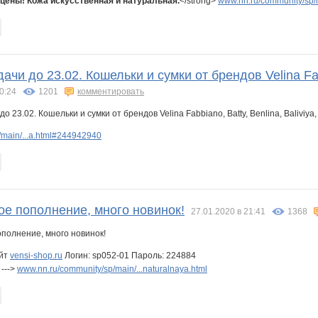
цены! Кожа искусственная и натуральная.
</strong>
www.nn.ru/community/sp/m
ачи до 23.02. Кошельки и сумки от брендов Velina Fabbi
0:24
1201
комментировать
/main/...a.html#244942940
ое пополнение, много новинок!
27.01.2020 в 21:41
1368
айт
vensi-shop.ru
Логин: sp052-01 Пароль: 224884
 --->
www.nn.ru/community/sp/main/...naturalnaya.html