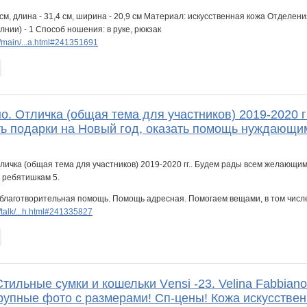
 см, длина - 31,4 см, ширина - 20,9 см Материал: искусственная кожа Отделени
лнии) - 1 Способ ношения: в руке, рюкзак
/main/...a.html#241351691
о. Отличка (общая тема для участников) 2019-2020 
ать подарки на Новый год, оказать помощь нуждающи
благотворительная помощь. Помощь адресная. Помогаем вещами, в том числе 
talk/...h.html#241335827
тильные сумки и кошельки Vеnsi -23. Velina Fabbiano, Ba
рупные фото с размерами! Сп-цены! Кожа искусствен