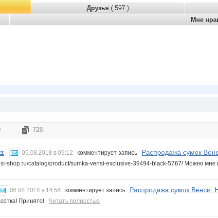
Друзья
( 597 )
Мне нра
0
728
Распродажа сумок Венс
zz
05.08.2018 в 09:12
комментирует запись
ensi-shop.ru/catalog/product/sumka-vensi-exclusive-39494-black-5767/ Можно мне
Распродажа сумок Венси. 
06.08.2018 в 14:56
комментирует запись
асотка! Принято!
Читать полностью