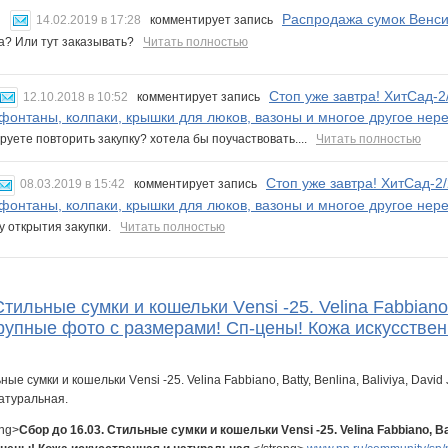
Распродажа сумок Венси
14.02.2019 в 17:28
комментирует запись
ма? Или тут заказывать?
Читать полностью
Стоп уже завтра! ХитСад-2
12.10.2018 в 10:52
комментирует запись
 фонтаны, колпаки, крышки для люков, вазоны и многое другое нер
руете повторить закупку? хотела бы поучаствовать....
Читать полностью
Стоп уже завтра! ХитСад-2
08.03.2019 в 15:42
комментирует запись
 фонтаны, колпаки, крышки для люков, вазоны и многое другое нер
у открытия закупки.
Читать полностью
тильные сумки и кошельки Vеnsi -25. Velina Fabbiano, Ba
рупные фото с размерами! Сп-цены! Кожа искусствен
ong>
Сбор до 16.03. Стильные сумки и кошельки Vеnsi -25. Velina Fabbiano, Batt