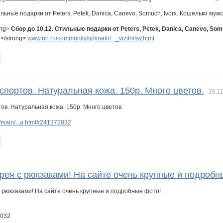
ong>
Сбор до 10.12. Стильные подарки от Peters, Petek, Danica, Canevo, So
.
</strong>
www.nn.ru/community/sp/main/..._vizitnitsy.html
портов. Натуральная кожа. 150р. Много цветов.
26.11
/main/...a.html#241372832
рея с рюкзаками! На сайте очень крупные и подроб
3032