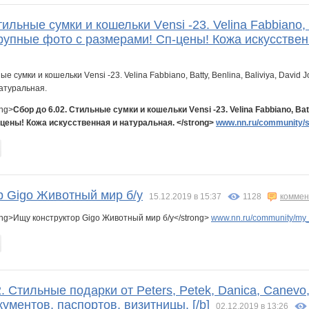
ильные сумки и кошельки Vеnsi -23. Velina Fabbiano, Bat
рупные фото с размерами! Сп-цены! Кожа искусствен
ong>
Сбор до 6.02. Стильные сумки и кошельки Vеnsi -23. Velina Fabbiano, Batty
-цены! Кожа искусственная и натуральная.
</strong>
www.nn.ru/community/sp
р Gigo Животный мир б/у
15.12.2019 в 15:37
1128
коммен
ong>Ищу конструктор Gigo Животный мир б/у</strong>
www.nn.ru/community/my_b
2. Стильные подарки от Peters, Petek, Danica, Canevo
ументов, паспортов, визитницы. [/b]
02.12.2019 в 13:26