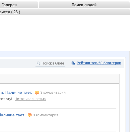
Галерея
Поиск людей
вится
( 23 )
Рейтинг топ-50 блоггеров
и. Наличие тает.
3 комментария
 вот эту!
Читать полностью
Наличие тает.
3 комментария