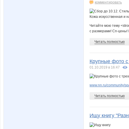
комментировать
Читайте мою тему <stron
с размерами! Сп-цены! 
Читать полностью
Крупные фото с 
01.10.2019 в 16:47
www.nn.ru/community/sp/
Читать полностью
Ищу книгу "Разн