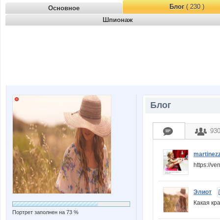
Блог
( 230 )
Основное
Шпионаж
Блог
93
martinez
https://v
Элиот
Какая кр
Портрет заполнен на 73 %