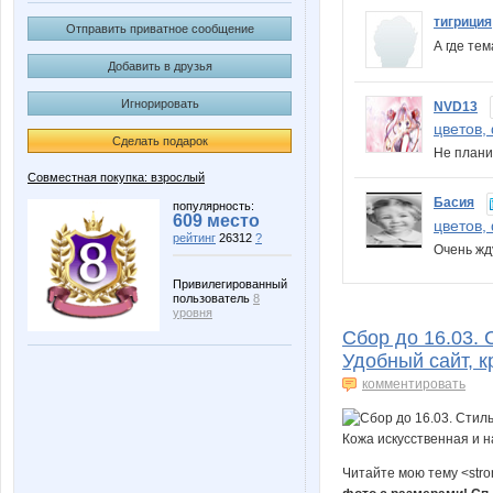
тигриция
Отправить приватное сообщение
А где те
Добавить в друзья
Игнорировать
NVD13
цветов,
Сделать подарок
Не плани
Совместная покупка: взрослый
Басия
популярность:
609 место
цветов,
рейтинг
26312
?
Очень жд
Привилегированный
пользователь
8
уровня
Сбор до 16.03. С
Удобный сайт, к
комментировать
Читайте мою тему <str