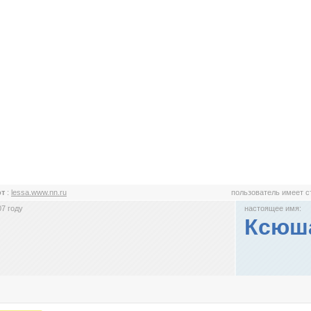
от
:
lessa.www.nn.ru
пользователь имеет 
7 году
настоящее имя:
Ксюш