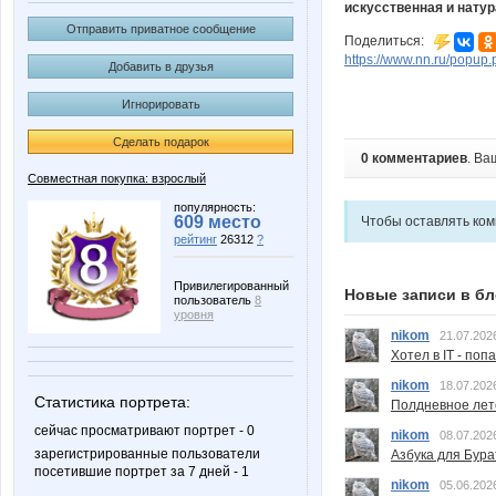
искусственная и натур
Отправить приватное сообщение
Поделиться:
https://www.nn.ru/pop
Добавить в друзья
Игнорировать
Сделать подарок
0 комментариев
. Ва
Совместная покупка: взрослый
популярность:
609 место
Чтобы оставлять ко
рейтинг
26312
?
Привилегированный
Новые записи в бл
пользователь
8
уровня
nikom
21.07.202
Хотел в IT - поп
nikom
18.07.202
Статистика портрета:
Полдневное лет
сейчас просматривают портрет - 0
nikom
08.07.202
зарегистрированные пользователи
Азбука для Бура
посетившие портрет за 7 дней - 1
nikom
05.06.202