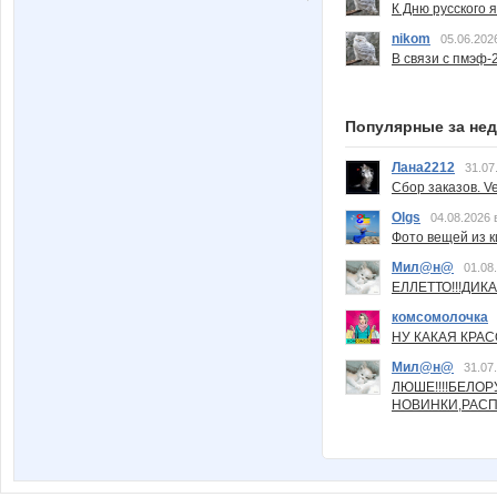
К Дню русского 
nikom
05.06.202
В связи с пмэф-
Популярные за не
Лана2212
31.07
Сбор заказов. Ve
Olgs
04.08.2026 
Фото вещей из ки
Мил@н@
01.08
ЕЛЛЕТТО!!!ДИК
комсомолочка
НУ КАКАЯ КРАСОТ
Мил@н@
31.07
ЛЮШЕ!!!!БЕЛО
НОВИНКИ,РАСП