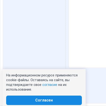
На информационном ресурсе применяются
Статистика портрета:
cookie-файлы. Оставаясь на сайте, вы
подтверждаете свое
согласие
на их
сейчас просматривают портрет - 0
использование.
зарегистрированные пользователи
посетившие портрет за 7 дней - 1
Согласен