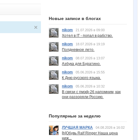
Новые записи в блогах
nikom
21.07.2026 в 09:00
Хотел в IT - попал в рабство.
nikom
18.07.2026 в 19:19
Полдневное лето.
nikom
08.07.2026 в 13:07
Азбука для Буратино.
nikom
05.06.2026 в 15:55
К Дню русского языка.
nikom
05.06.2026 в 10:32
В связи с пмэф-26 напомним, как
они раззоряли Россию.
Популярные за неделю
ЛУЧШАЯ МАРКА
04.08.2026 в 16:02
[b]Обувь Ralf Ringer Наша цена
ниж...