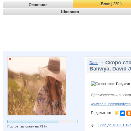
Блог
( 230 )
Основное
Шпионаж
Скоро сто
>
Блог
Baliviya, David 
Просмотреть или сохр
www.nn.ru/community/sp
Поделиться:
Сбор до 16.03. Стил
Портрет заполнен на 73 %