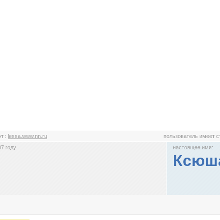
от
:
lessa.www.nn.ru
пользователь имеет 
7 году
настоящее имя:
Ксюш