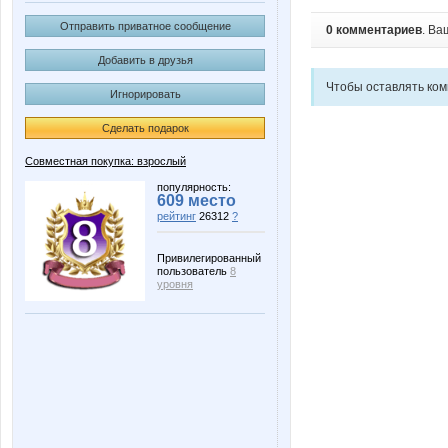
Отправить приватное сообщение
0 комментариев
. Ва
Добавить в друзья
Чтобы оставлять ко
Игнорировать
Сделать подарок
Совместная покупка: взрослый
популярность:
609 место
рейтинг
26312
?
Привилегированный
пользователь
8
уровня