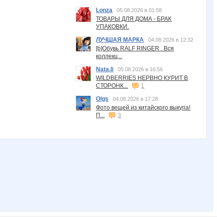
Lonza
05.08.2026 в 01:58
ТОВАРЫ ДЛЯ ДОМА - БРАК
УПАКОВКИ.
ЛУЧШАЯ МАРКА
04.08.2026 в 12:32
[b]Обувь RALF RINGER . Вся
коллекц...
Nata.li
05.08.2026 в 16:56
WILDBERRIES НЕРВНО КУРИТ В
СТОРОНК...
1
Olgs
04.08.2026 в 17:28
Фото вещей из китайского выкупа!
П...
3