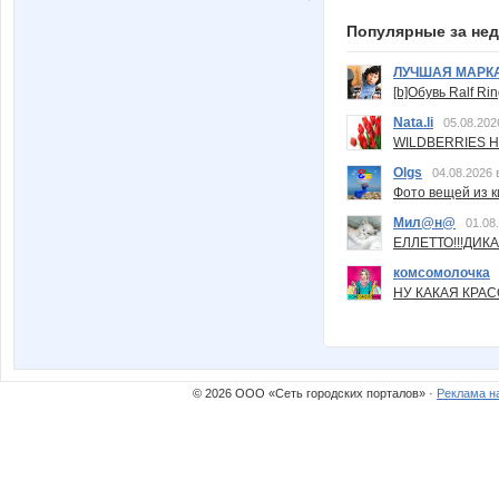
Популярные за не
ЛУЧШАЯ МАРК
[b]Обувь Ralf Ri
Nata.li
05.08.202
WILDBERRIES Н
Olgs
04.08.2026 
Фото вещей из ки
Мил@н@
01.08
ЕЛЛЕТТО!!!ДИК
комсомолочка
НУ КАКАЯ КРАСОТ
© 2026 ООО «Сеть городских порталов» ·
Реклама н