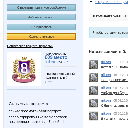
Скоро стоп! Раздачи
Отправить приватное сообщение
0 комментариев
. Ва
Добавить в друзья
Игнорировать
Чтобы оставлять ко
Сделать подарок
Совместная покупка: взрослый
Новые записи в бл
популярность:
609 место
nikom
рейтинг
26312
?
21.07.202
Хотел в IT - поп
Привилегированный
nikom
18.07.202
пользователь
8
Полдневное лет
уровня
nikom
08.07.202
Азбука для Бура
nikom
05.06.202
Статистика портрета:
К Дню русского 
сейчас просматривают портрет - 0
nikom
05.06.202
зарегистрированные пользователи
В связи с пмэф-
посетившие портрет за 7 дней - 1