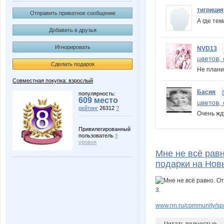
тигриция
Отправить приватное сообщение
А где те
Добавить в друзья
Игнорировать
NVD13
цветов,
Сделать подарок
Не плани
Совместная покупка: взрослый
Басия
популярность:
609 место
цветов,
рейтинг
26312
?
Очень жд
Привилегированный
пользователь
8
уровня
Мне не всё рав
подарки на Нов
www.nn.ru/community/sp/
Читать полностью