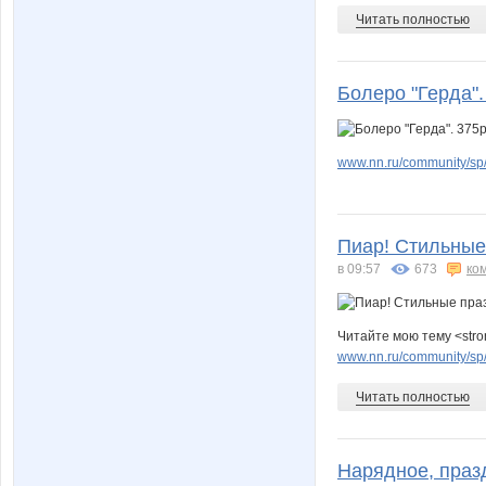
Читать полностью
Болеро "Герда".
www.nn.ru/community/sp/d
Пиар! Стильные
в 09:57
673
ко
Читайте мою тему <stro
www.nn.ru/community/sp/d
Читать полностью
Нарядное, праз