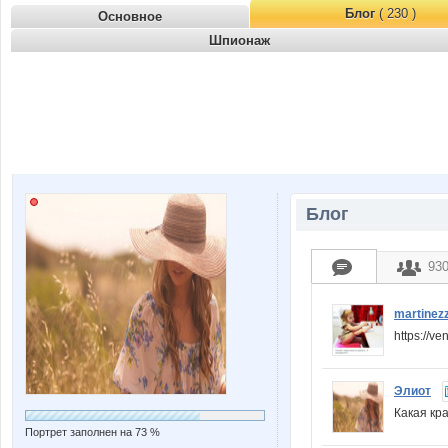
Блог
( 230 )
Основное
Шпионаж
Блог
93
martinez
https://v
Элиот
Какая кр
Портрет заполнен на 73 %