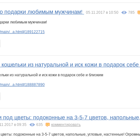
ро подарки любимым мужчинам!
05.11.2017 в 10:50
785
/main/...a.html#189122715
кошельки из натуральной и иск кожи в подарок себе
/main/...a.html#188887890
 под цветы: подоконные на 3-5-7 цветов, напольные
11.2017 в 09:35
635
комментировать