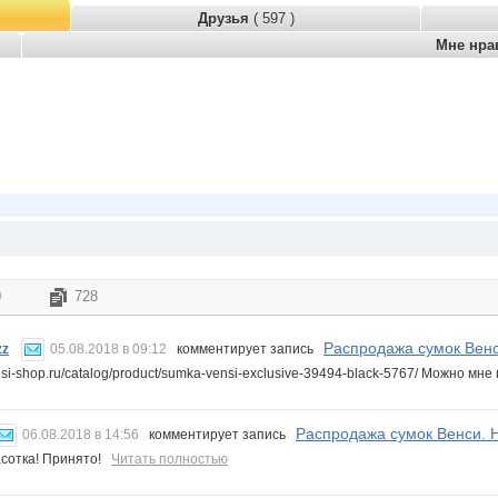
Друзья
( 597 )
Мне нра
0
728
Распродажа сумок Венс
zz
05.08.2018 в 09:12
комментирует запись
ensi-shop.ru/catalog/product/sumka-vensi-exclusive-39494-black-5767/ Можно мне
Распродажа сумок Венси. 
06.08.2018 в 14:56
комментирует запись
асотка! Принято!
Читать полностью