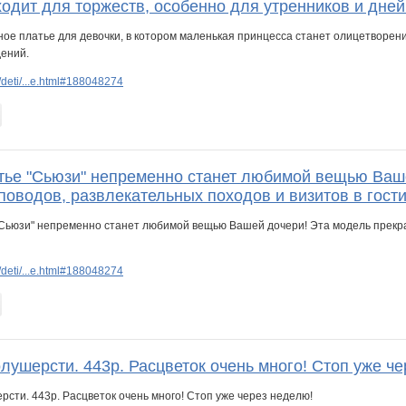
ходит для торжеств, особенно для утренников и дне
deti/...e.html#188048274
тье "Сьюзи" непременно станет любимой вещью Ваше
оводов, развлекательных походов и визитов в гости
deti/...e.html#188048274
лушерсти. 443р. Расцветок очень много! Стоп уже ч