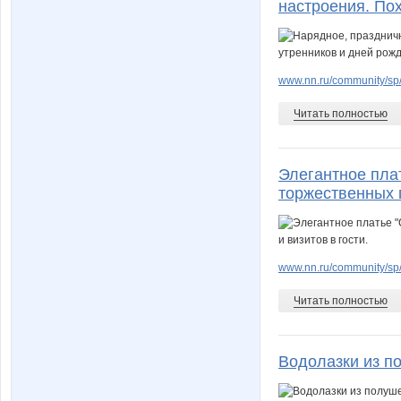
настроения. По
www.nn.ru/community/sp/
Читать полностью
Элегантное пла
торжественных п
www.nn.ru/community/sp/
Читать полностью
Водолазки из по