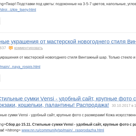
ng>Пиар! Подставки под цветы: подоконные на 3-5-7 цветов, напольные, угло
roi...izkie_tseny.html
ные украшения от мастерской новогоднего стиля Вин
637
комментировать
main/...naya_rospis.html
Стильные сумки Vеnsi - удобный сайт, крупные фото 
юкзаки, кошельки, палантины! Распродажа!
30.10.2017 в 
ong>
Сбор до 15.11. Стильные сумки Vеnsi - удобный сайт, крупные фото с 
жа!
</strong>
www.nn.ru/community/sp/main/...rasprodazha.html