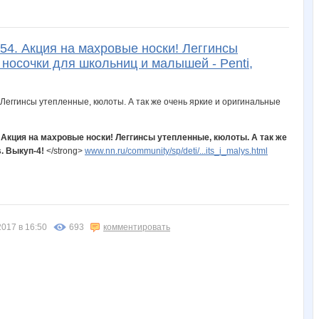
154. Акция на махровые носки! Леггинсы
 носочки для школьниц и малышей - Penti,
4. Акция на махровые носки! Леггинсы утепленные, кюлоты. А так же
s. Выкуп-4!
</strong>
www.nn.ru/community/sp/deti/...its_i_malys.html
2017 в 16:50
693
комментировать