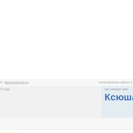
от
:
lessa.www.nn.ru
пользователь имеет 
7 году
настоящее имя:
Ксюш