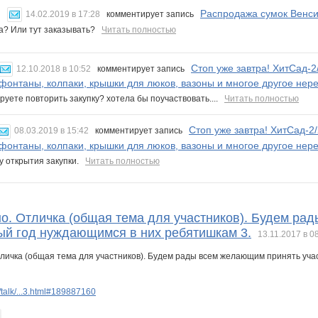
Распродажа сумок Венси
14.02.2019 в 17:28
комментирует запись
ма? Или тут заказывать?
Читать полностью
Стоп уже завтра! ХитСад-2
12.10.2018 в 10:52
комментирует запись
 фонтаны, колпаки, крышки для люков, вазоны и многое другое нер
руете повторить закупку? хотела бы поучаствовать....
Читать полностью
Стоп уже завтра! ХитСад-2
08.03.2019 в 15:42
комментирует запись
 фонтаны, колпаки, крышки для люков, вазоны и многое другое нер
у открытия закупки.
Читать полностью
но. Отличка (общая тема для участников). Будем ра
ый год нуждающимся в них ребятишкам 3.
13.11.2017 в 0
talk/...3.html#189887160