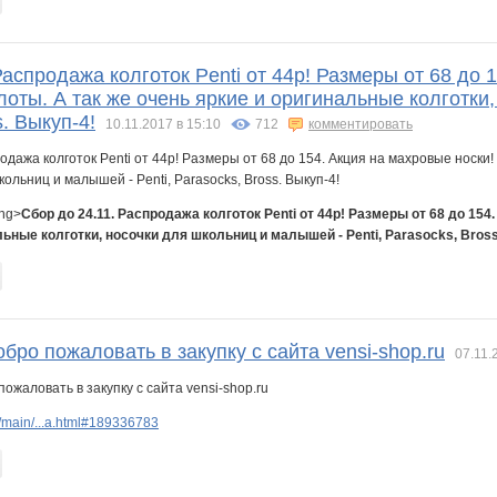
Распродажа колготок Penti от 44р! Размеры от 68 до 
оты. А так же очень яркие и оригинальные колготки,
s. Выкуп-4!
10.11.2017 в 15:10
712
комментировать
ong>
Сбор до 24.11. Распродажа колготок Penti от 44р! Размеры от 68 до 15
льные колготки, носочки для школьниц и малышей - Penti, Parasocks, Bros
бро пожаловать в закупку с сайта vensi-shop.ru
07.11.
/main/...a.html#189336783