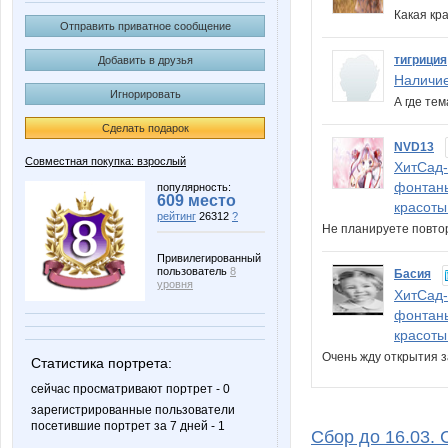
Какая кр
Отправить приватное сообщение
тигриция
Добавить в друзья
Наличие
Игнорировать
А где те
Сделать подарок
NVD13
Совместная покупка: взрослый
ХитСад-
фонтаны
популярность:
609 место
красоты
рейтинг
26312
?
Не планируете повтор
Привилегированный
пользователь
8
Басия
уровня
ХитСад-
фонтаны
красоты
Очень жду открытия 
Статистика портрета:
сейчас просматривают портрет - 0
зарегистрированные пользователи
посетившие портрет за 7 дней - 1
Сбор до 16.03. 