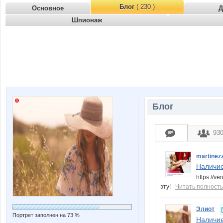
Блог
( 230 )
Основное
Д
Шпионаж
Блог
93
martinez
Наличие
https://v
эту!
Читать полност
Элиот
Портрет заполнен на 73 %
Наличие