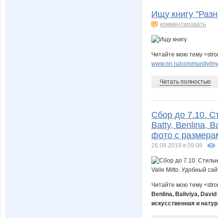
Ищу книгу "Разн
комментировать
Читайте мою тему <stro
www.nn.ru/community/my_
Читать полностью
Сбор до 7.10. С
Batty, Benlina, B
фото с размерам
26.09.2019 в 09:08
Читайте мою тему <str
Benlina, Baliviya, Dav
искусственная и нату