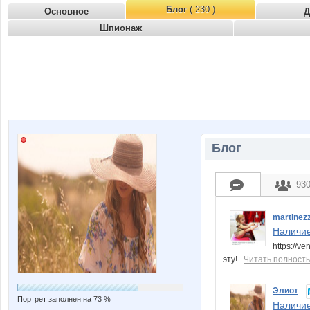
Блог
( 230 )
Основное
Д
Шпионаж
Блог
93
martinez
Наличие
https://v
эту!
Читать полност
Элиот
Портрет заполнен на 73 %
Наличие