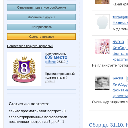
Какая кр
Отправить приватное сообщение
тигриция
Добавить в друзья
Наличие
Игнорировать
А где те
Сделать подарок
NVD13
Совместная покупка: взрослый
ХитСад-
фонтаны
популярность:
609 место
красоты
рейтинг
26312
?
Не планируете повтор
Привилегированный
пользователь
8
Басия
уровня
ХитСад-
фонтаны
красоты
Очень жду открытия 
Статистика портрета:
сейчас просматривают портрет - 0
зарегистрированные пользователи
посетившие портрет за 7 дней - 1
Сбор до 31.10. 