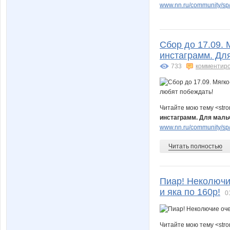
www.nn.ru/community/sp/m
Сбор до 17.09.
инстаграмм. Дл
733
комментир
Читайте мою тему <str
инстаграмм. Для маль
www.nn.ru/community/sp/d
Читать полностью
Пиар! Неколючи
и яка по 160р!
0
Читайте мою тему <str