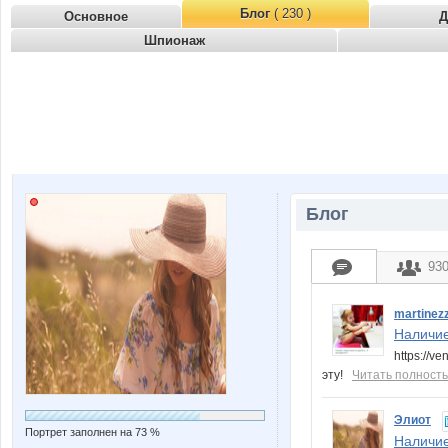
Блог
( 230 )
Основное
Д
Шпионаж
Блог
93
martinez
Наличие
https://v
эту!
Читать полност
Элиот
Портрет заполнен на 73 %
Наличие