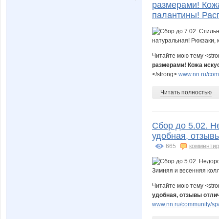
размерами! Кожа
палантины! Рас
Читайте мою тему <str
размерами! Кожа иску
</strong>
www.nn.ru/comm
Читать полностью
Сбор до 5.02. Н
удобная, отзыв
665
комментир
Читайте мою тему <str
удобная, отзывы отли
www.nn.ru/community/sp/ma