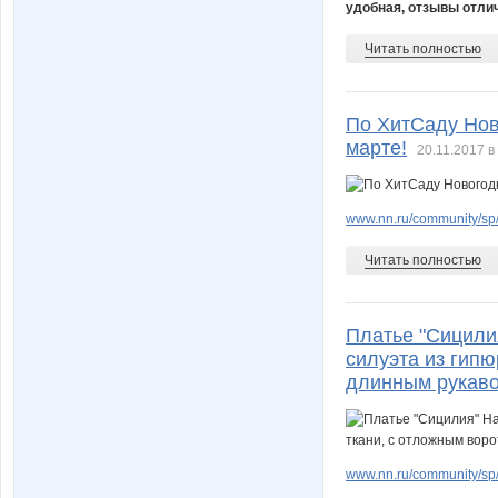
удобная, отзывы отли
Читать полностью
По ХитСаду Ново
марте!
20.11.2017 в
www.nn.ru/community/sp/
Читать полностью
Платье "Сицили
силуэта из гипю
длинным рукав
www.nn.ru/community/sp/d