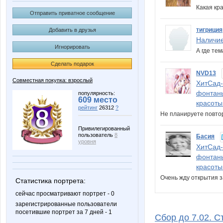
Какая кр
Отправить приватное сообщение
тигриция
Добавить в друзья
Наличие
Игнорировать
А где те
Сделать подарок
NVD13
Совместная покупка: взрослый
ХитСад-
фонтаны
популярность:
609 место
красоты
рейтинг
26312
?
Не планируете повтор
Привилегированный
пользователь
8
Басия
уровня
ХитСад-
фонтаны
красоты
Очень жду открытия 
Статистика портрета:
сейчас просматривают портрет - 0
зарегистрированные пользователи
посетившие портрет за 7 дней - 1
Сбор до 7.02. С